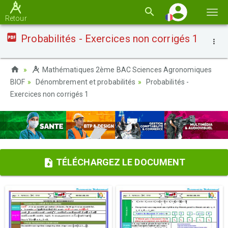
Basc
Retour
la
Probabilités - Exercices non corrigés 1
navi
Mathématiques 2ème BAC Sciences Agronomiques
BIOF
Dénombrement et probabilités
Probabilités -
Exercices non corrigés 1
TÉLÉCHARGEZ LE DOCUMENT