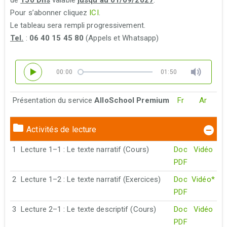
de
150 Dhs
valable
jusqu’au 01/09/2027
.
Pour s’abonner cliquez
ICI
.
Le tableau sera rempli progressivement.
Tel.
:
06 40 15 45 80
(Appels et Whatsapp)
00:00
01:50
Présentation du service
AlloSchool Premium
Fr
Ar
Activités de lecture
1
Lecture 1–1 : Le texte narratif (Cours)
Doc
Vidéo
PDF
2
Lecture 1–2 : Le texte narratif (Exercices)
Doc
Vidéo*
PDF
3
Lecture 2–1 : Le texte descriptif (Cours)
Doc
Vidéo
PDF