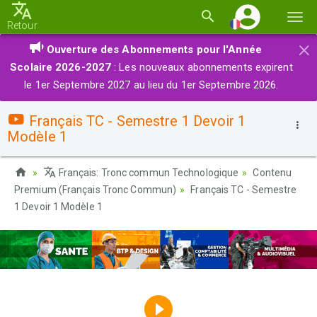
Basc
Retour
la
×
Ouverture des Abonnements pour l'Année
navi
Scolaire 2026-2027
: Les nouveaux abonnements expirent
le 1er Septembre 2027 au lieu du 1er Septembre 2026.
Français TC - Semestre 1 Devoir 1
Modèle 1
Français: Tronc commun Technologique
Contenu
Premium (Français Tronc Commun)
Français TC - Semestre
1 Devoir 1 Modèle 1