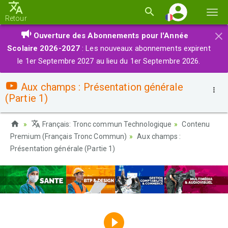
Basc
Retour
la
×
Ouverture des Abonnements pour l'Année
navi
Scolaire 2026-2027
: Les nouveaux abonnements expirent
le 1er Septembre 2027 au lieu du 1er Septembre 2026.
Aux champs : Présentation générale
(Partie 1)
Français: Tronc commun Technologique
Contenu
Premium (Français Tronc Commun)
Aux champs :
Présentation générale (Partie 1)