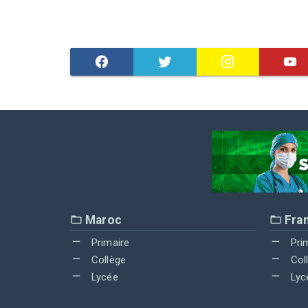
Maroc
Fra
Primaire
Pri
Collège
Col
Lycée
Lyc