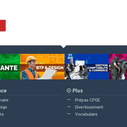
nce
Plus
maire
Prépas CPGE
lège
Divertissement
ée
Vocabulaire