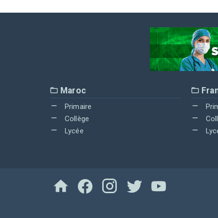
Maroc
Fra
Primaire
Pri
Collège
Col
Lycée
Lyc