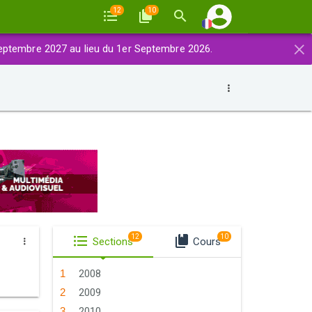
12
10
×
eptembre 2027 au lieu du 1er Septembre 2026.
12
10
Sections
Cours
2008
2009
2010