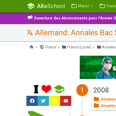
Allo
School
Maroc
Fran
Ouverture des Abonnements pour l'Année S
Allemand: Annales Bac 
France
France (Lycée)
Annales
2008
1
Annales
Annales