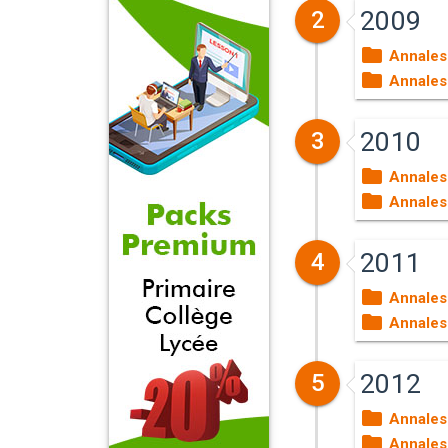
2009
2
Annales
Annales
2010
3
Annales
Annales
2011
4
Annales
Annales
2012
5
Annales
Annales