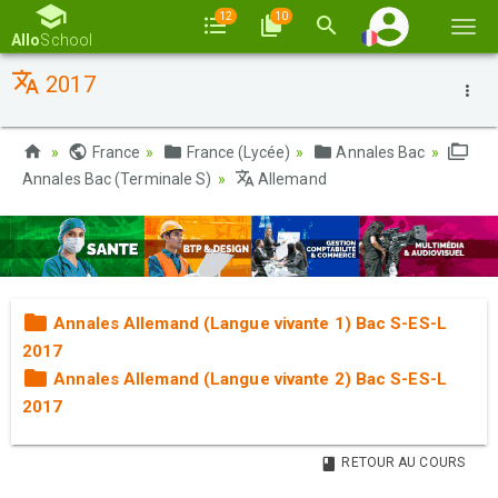
12
10
Basc
Allo
School
la
2017
navi
France
France (Lycée)
Annales Bac
Annales Bac (Terminale S)
Allemand
Annales Allemand (Langue vivante 1) Bac S-ES-L
2017
Annales Allemand (Langue vivante 2) Bac S-ES-L
2017
RETOUR AU COURS