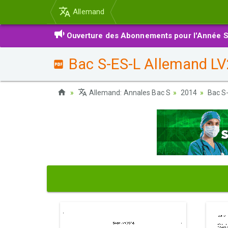
Allemand
Ouverture des Abonnements pour l'Année S
Bac S-ES-L Allemand LV2
Allemand: Annales Bac S
2014
Bac S