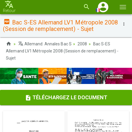
Basc
Retour
la
Bac S-ES Allemand LV1 Métropole 2008
navi
(Session de remplacement) - Sujet
Allemand: Annales Bac S
2008
Bac S-ES
Allemand LV1 Métropole 2008 (Session de remplacement) -
Sujet
TÉLÉCHARGEZ LE DOCUMENT