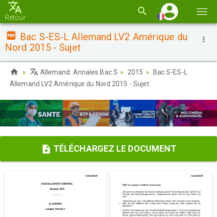
Basc
Retour
la
Bac S-ES-L Allemand LV2 Amérique du
navi
Nord 2015 - Sujet
Allemand: Annales Bac S
2015
Bac S-ES-L
Allemand LV2 Amérique du Nord 2015 - Sujet
TÉLÉCHARGEZ LE DOCUMENT