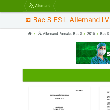
Allemand
Bac S-ES-L Allemand LV1
Allemand: Annales Bac S
2015
Bac S-