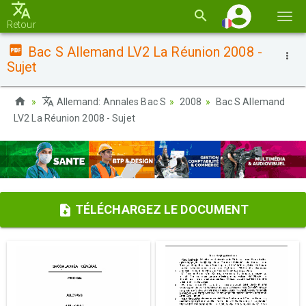
Basc
Retour
la
Bac S Allemand LV2 La Réunion 2008 -
navi
Sujet
Allemand: Annales Bac S
2008
Bac S Allemand
LV2 La Réunion 2008 - Sujet
TÉLÉCHARGEZ LE DOCUMENT