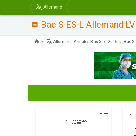
Allemand
Bac S-ES-L Allemand LV
Allemand: Annales Bac S
2016
Bac S