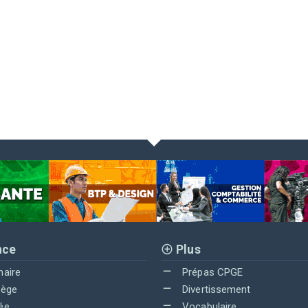
nce
Plus
maire
Prépas CPGE
lège
Divertissement
ée
Vocabulaire