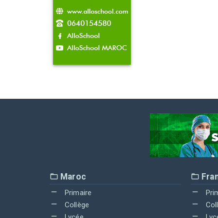
Maroc
Fra
Primaire
Pri
Collège
Col
Lycée
Lyc