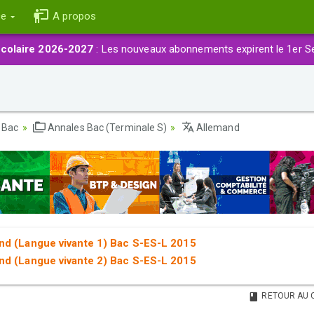
ce
A propos
colaire 2026-2027
: Les nouveaux abonnements expirent le 1er S
 Bac
Annales Bac (Terminale S)
Allemand
nd (Langue vivante 1) Bac S-ES-L 2015
nd (Langue vivante 2) Bac S-ES-L 2015
RETOUR AU 