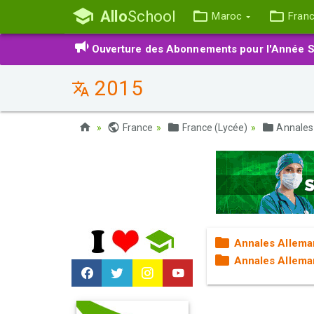
Allo
School
Maroc
Fran
Ouverture des Abonnements pour l'Année S
2015
France
France (Lycée)
Annales
Annales Allema
Annales Allema