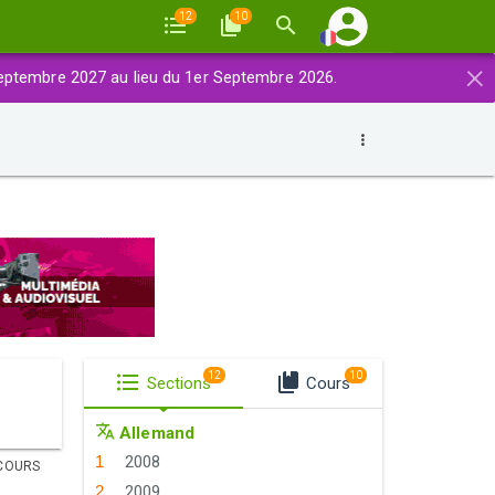
12
10
×
eptembre 2027 au lieu du 1er Septembre 2026.
12
10
Sections
Cours
Allemand
2008
COURS
2009