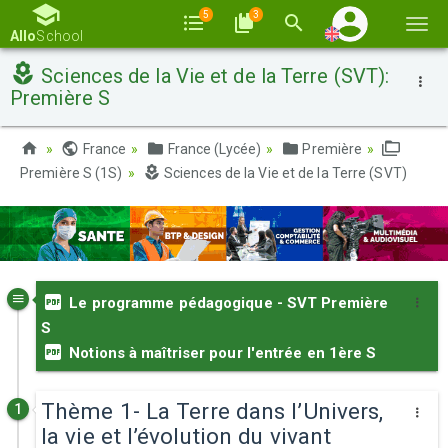
5
3
Togg
Allo
School
navi
Sciences de la Vie et de la Terre (SVT):
Première S
France
France (Lycée)
Première
Première S (1S)
Sciences de la Vie et de la Terre (SVT)
Le programme pédagogique - SVT Première
S
Notions à maîtriser pour l'entrée en 1ère S
Thème 1- La Terre dans l’Univers,
1
la vie et l’évolution du vivant