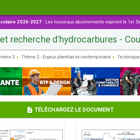
colaire 2026-2027
: Les nouveaux abonnements expirent le 1er S
et recherche d'hydrocarbures - Co
emière S
Thème 2 - Enjeux planétaires contemporains
Tectonique
TÉLÉCHARGEZ LE DOCUMENT