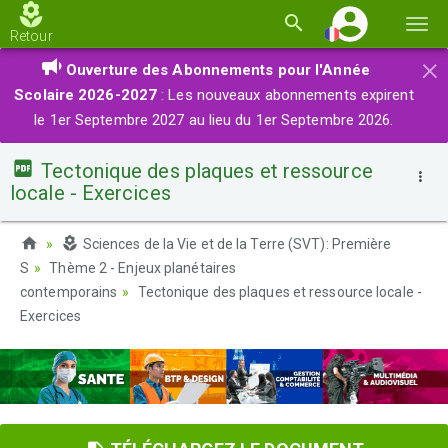
Basc
Retour
la
×
Ouverture des Abonnements pour l'Année
navi
Scolaire 2026-2027
: Les nouveaux abonnements expirent
le 1er Septembre 2027 au lieu du 1er Septembre 2026.
Tectonique des plaques et ressource
locale - Exercices
Sciences de la Vie et de la Terre (SVT): Première
S
Thème 2 - Enjeux planétaires
contemporains
Tectonique des plaques et ressource locale -
Exercices