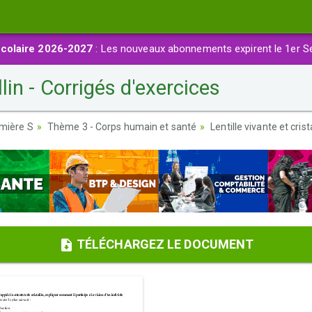
colaire 2026-2027
: Les nouveaux abonnements expirent le 1er S
llin - Corrigés d'exercices
emière S
Thème 3 - Corps humain et santé
Lentille vivante et crist
TÉLÉCHARGEZ LE DOCUMENT