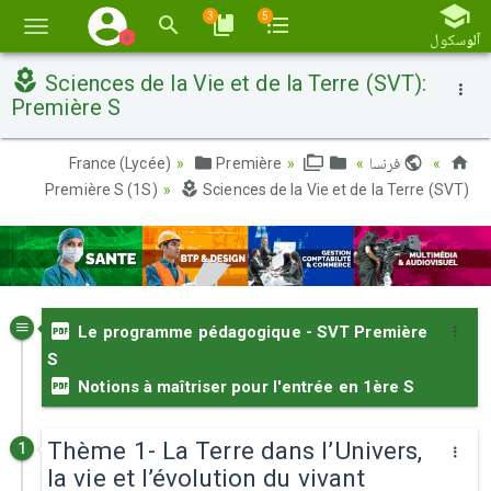
3
5
تبديل
آلو
سكول
الملاح
Sciences de la Vie et de la Terre (SVT):
Première S
فرنسا
France (Lycée)
Première
Première S (1S)
Sciences de la Vie et de la Terre (SVT)
Le programme pédagogique - SVT Première
S
Notions à maîtriser pour l'entrée en 1ère S
Thème 1- La Terre dans l’Univers,
1
la vie et l’évolution du vivant