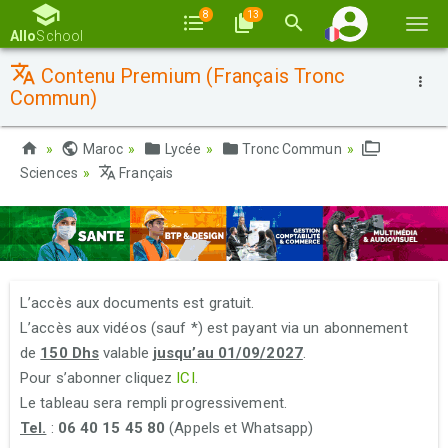
8
13
Basc
Allo
School
la
Contenu Premium (Français Tronc
navi
Commun)
Maroc
Lycée
Tronc Commun
Sciences
Français
L’accès aux documents est gratuit.
L’accès aux vidéos (sauf *) est payant via un abonnement
de
150 Dhs
valable
jusqu’au 01/09/2027
.
Pour s’abonner cliquez
ICI
.
Le tableau sera rempli progressivement.
Tel.
:
06 40 15 45 80
(Appels et Whatsapp)