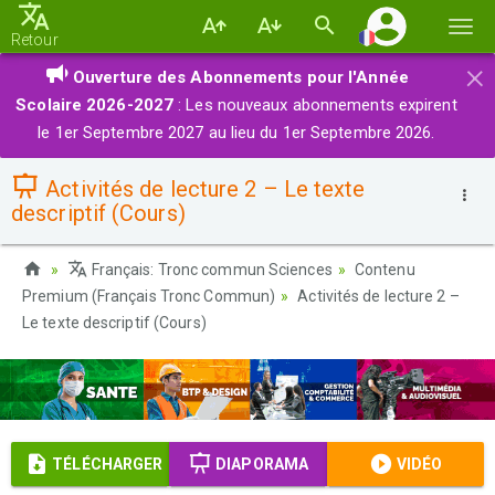
Basc
Retour
la
×
Ouverture des Abonnements pour l'Année
navi
Scolaire 2026-2027
: Les nouveaux abonnements expirent
le 1er Septembre 2027 au lieu du 1er Septembre 2026.
Activités de lecture 2 – Le texte
descriptif (Cours)
Français: Tronc commun Sciences
Contenu
Premium (Français Tronc Commun)
Activités de lecture 2 –
Le texte descriptif (Cours)
TÉLÉCHARGER
DIAPORAMA
VIDÉO