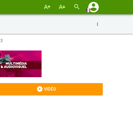
 3
VIDÉO