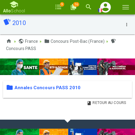
9
16
Basc
Allo
School
la
2010
navi
France
Concours Post-Bac (France)
Concours PASS
Annales Concours PASS 2010
RETOUR AU COURS