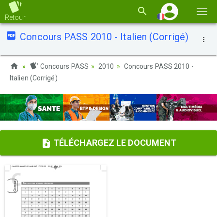
Basc
Retour
la
Concours PASS 2010 - Italien (Corrigé)
navi
Concours PASS
2010
Concours PASS 2010 -
Italien (Corrigé)
TÉLÉCHARGEZ LE DOCUMENT