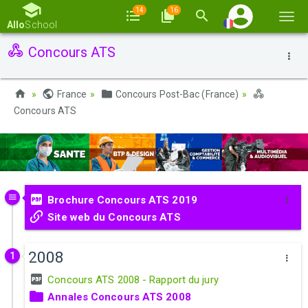
14
16
Basc
Allo
School
la
Concours ATS
navi
France
Concours Post-Bac (France)
Concours ATS
Brochure Concours ATS 2019
Site web du Concours ATS
2008
1
Concours ATS 2008 - Rapport du jury
Annales Concours ATS 2008