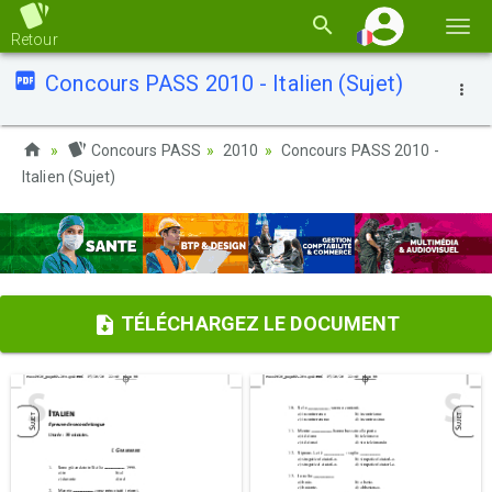
Basc
Retour
la
Concours PASS 2010 - Italien (Sujet)
navi
Concours PASS
2010
Concours PASS 2010 -
Italien (Sujet)
TÉLÉCHARGEZ LE DOCUMENT