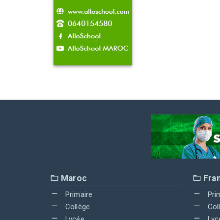
Maroc
Fra
Primaire
Pri
Collège
Col
Lycée
Lyc