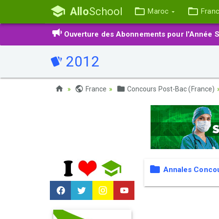
Allo
School
Maroc
Fran
Ouverture des Abonnements pour l'Année S
2012
France
Concours Post-Bac (France)
Annales Conco