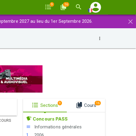
9
16
×
eptembre 2027 au lieu du 1er Septembre 2026.
9
16
Sections
Cours
Concours PASS
COURS
Informations générales
2006