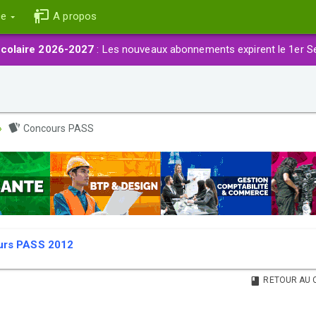
ce
A propos
colaire 2026-2027
: Les nouveaux abonnements expirent le 1er S
Concours PASS
urs PASS 2012
RETOUR AU 