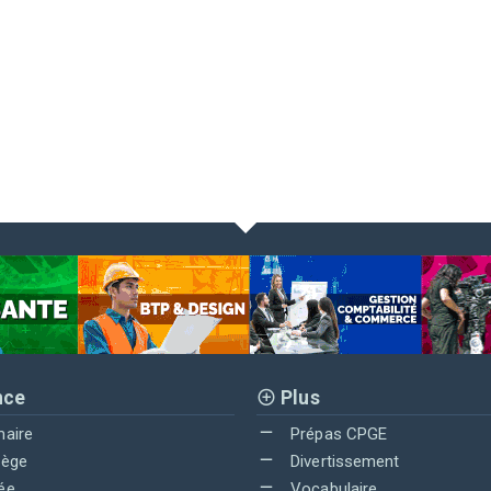
nce
Plus
maire
Prépas CPGE
lège
Divertissement
ée
Vocabulaire