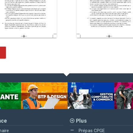
nce
Plus
maire
Prépas CPGE