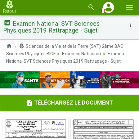
Basc
Retour
la
Examen National SVT Sciences
navi
Physiques 2019 Rattrapage - Sujet
Sciences de la Vie et de la Terre (SVT) 2ème BAC
Sciences Physiques BIOF
Examens Nationaux
Examen
National SVT Sciences Physiques 2019 Rattrapage - Sujet
TÉLÉCHARGEZ LE DOCUMENT