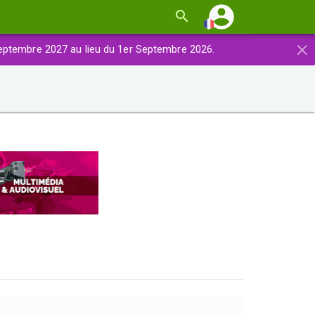
×
eptembre 2027 au lieu du 1er Septembre 2026.