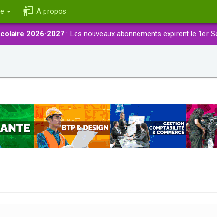
ce
A propos
colaire 2026-2027
: Les nouveaux abonnements expirent le 1er S