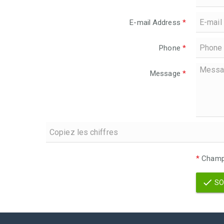
E-mail Address
*
Phone
*
Message
*
*
Champs
SO