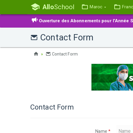
Allo
School
Maroc
Fran
Ouverture des Abonnements pour l'Année S
Contact Form
Contact Form
Contact Form
Name
*