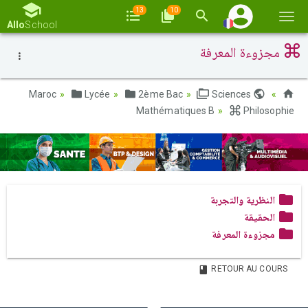
13
10
Basc
Allo
School
la
مجزوءة المعرفة
navi
Lycée
2ème Bac
Sciences
Maroc
Mathématiques B
Philosophie
النظرية والتجربة
الحقيقة
مجزوءة المعرفة
RETOUR AU COURS