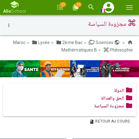
13
10
Basc
Allo
School
la
مجزوءة السياسة
navi
Lycée
2ème Bac
Sciences
Maroc
Mathématiques B
Philosophie
الدولة
الحق والعدالة
مجزوءة السياسة
RETOUR AU COURS