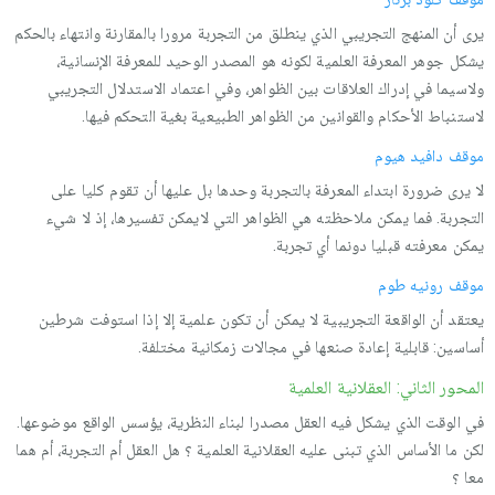
یرى أن المنهج التجریبي الذي ینطلق من التجربة مرورا بالمقارنة وانتهاء بالحكم
یشكل جوهر المعرفة العلمیة لكونه هو المصدر الوحید للمعرفة الإنسانیة،
ولاسیما في إدراك العلاقات بین الظواهر، وفي اعتماد الاستدلال التجریبي
لاستنباط الأحكام والقوانین من الظواهر الطبیعیة بغیة التحكم فیها.
موقف دافید هیوم
لا یرى ضرورة ابتداء المعرفة بالتجربة وحدها بل علیها أن تقوم كلیا على
التجربة. فما یمكن ملاحظته هي الظواهر التي لایمكن تفسیرها، إذ لا شيء
یمكن معرفته قبلیا دونما أي تجربة.
موقف رونیه طوم
یعتقد أن الواقعة التجریبیة لا یمكن أن تكون علمیة إلا إذا استوفت شرطین
أساسین: قابلیة إعادة صنعها في مجالات زمكانیة مختلفة.
المحور الثاني: العقلانية العلمیة
في الوقت الذي یشكل فیه العقل مصدرا لبناء النظریة، یؤسس الواقع موضوعها.
لكن ما الأساس الذي تبنى علیه العقلانیة العلمیة ؟ هل العقل أم التجربة، أم هما
معا ؟