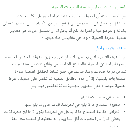
المحور الثالث: معايير علمية النظريات العلمية
من المصادر عنه أن المعرفة العلمیة حققت نجاحا باهرا في كل مجالات
اشتغالها، والفضل في ذلك یرجع إلى زخم كبیر من الأسباب التي جعلتها تحظى
بالدقة والموضوعیة والصرامة، لكن ألا یحق لنا أن نتساءل عن ما هي معاییر
علمیة المعرفة العلمیة ؟ وما هي مقاییس صلاحیتها ؟
موقف برتراند راسل
أن المعرفة العلمیة التي یحصلها الإنسان على وجهین: معرفة بالحقائق الخاصة،
ومعرفة بالحقائق العلمیة. فالحقائق الخاصة هي وقائع تتضمن استنتاجات
تتباین درجة صحتها وصلاحیتها، في حین تتخذ الحقائق العلمیة صورة
استنتاجات یقینیة. إلا أن هذه الحقائق العلمیة قد تقصر على استیفاء شرط
العلمیة حینما لا تفي بمعاییر منهجیة ثلاثة تتلخص فيما يلي:
الشك في صحة الاستقراء.
صعوبة استنتاج ما لا یقع في تجربتنا، قیاسا على ما یقع فیها.
افتراض إمكانیة استنتاج ما لا یدخل في تجربتنا یكون ذا طابع مجرد لذلك
یعطي قدرا من المعلومات أقل مما یبدو أنه معطیه لو استخدمت اللغة
العادیة.