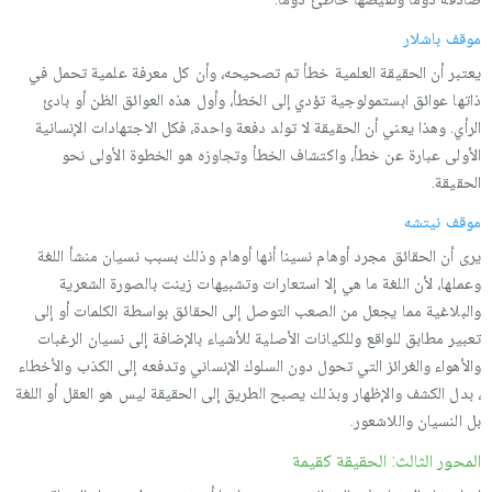
موقف باشلار
یعتبر أن الحقیقة العلمیة خطأ تم تصحیحه، وأن كل معرفة علمیة تحمل في
ذاتها عوائق ابستمولوجیة تؤدي إلى الخطأ، وأول هذه العوائق الظن أو بادئ
الرأي. وهذا یعني أن الحقیقة لا تولد دفعة واحدة، فكل الاجتهادات الإنسانیة
الأولى عبارة عن خطأ، واكتشاف الخطأ وتجاوزه هو الخطوة الأولى نحو
الحقیقة.
موقف نیتشه
یرى أن الحقائق مجرد أوهام نسینا أنها أوهام وذلك بسبب نسیان منشأ اللغة
وعملها، لأن اللغة ما هي إلا استعارات وتشبیهات زینت بالصورة الشعریة
والبلاغیة مما یجعل من الصعب التوصل إلى الحقائق بواسطة الكلمات أو إلى
تعبیر مطابق للواقع وللكیانات الأصلیة للأشیاء بالإضافة إلى نسیان الرغبات
والأهواء والغرائز التي تحول دون السلوك الإنساني وتدفعه إلى الكذب والأخطاء
، بدل الكشف والإظهار وبذلك یصبح الطریق إلى الحقیقة لیس هو العقل أو اللغة
بل النسیان واللاشعور.
المحور الثالث: الحقیقة كقیمة