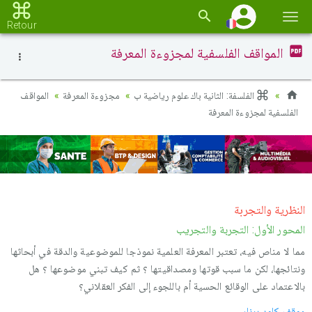
Basc
Retour
la
المواقف الفلسفية لمجزوءة المعرفة
navi
الفلسفة: الثانية باك علوم رياضية ب
مجزوءة المعرفة
المواقف
الفلسفية لمجزوءة المعرفة
النظریة والتجربة
المحور الأول: التجربة والتجریب
مما لا مناص فیه، تعتبر المعرفة العلمیة نموذجا للموضوعیة والدقة في أبحاثها
ونتائجها، لكن ما سبب قوتها ومصداقیتها ؟ ثم كیف تبني موضوعها ؟ هل
بالاعتماد على الوقائع الحسیة أم باللجوء إلى الفكر العقلاني؟
موقف كلود برنار