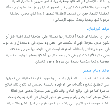
إن اعتقاد الإنسان في الحقائق وسعیه وراءها أمر ضروري لاستمرار الحیاة
الاجتماعیة والأخلاقیة كما تبین في المحور السابق، ولعل هذا ما یطرح مسألة
الحقیقة كقیمة. فمن أین تستمد الحقیقة قیمتها ؟ وما الذي یجعل الحقیقة
مرغوبا فیها وغایة وهدفا للجهد الإنساني؟
موقف كیركجارد
یرى أن الحقیقة لها قیمة أخلاقیة. إنها فضیلة على الطریقة السقراطیة، قبل أن
تكون مجرد معرفة، فهي لا تنكشف في العقل ولا تدرك في الاستدلال وإنما تولد
في الحیاة وتعاش بالمعاناة. الحقیقة لیست شيء ثابت، إنها حوار واختلاف
وهي ذاتیة لأنها لا تتكرر في كل واحد منا، إنها أخلاق وفضیلة ولیست قضیة
معرفیة وغایة مذهبیة بعیدة عن شروط وجود الإنسان.
موقف ولیام جیمس
فلسفته كانت ثورة على المطلق والتأملي والمجرد. فقیمة الحقیقة هي قدرتها
على تحقیق نتائج وتأثیرات في الواقع، و بالنسبة لجیمس قد تكون تلك نتائج
مباشرة كما هو في الواقع المادي، وقد تكون غیر مباشرة بمعنى غیر فعالة
بشكل مباشر كحدیث ولیام جیمس عن تأثیر الإیمان في الفرد بحیث ینحت
داخله مجموعة من القیم التي باكتسابها تسود قیم من قبیل الخیر والفضیلة.