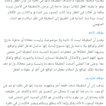
یعتبره منطلقا مضمونا لاكتشاف الحقیقة، لأنها في نظره من شأن العقل وحده
وهو ما یقبله العقل تلقائیا دونما حاجة إلى برهان، فالحقیقة في الأصل لیست
واقعا بل أفكارا في العقل ولما كانت الحدود بین الصادق والكاذب من الأفكار
لیست بینة منذ البدایة فإن الطریق إلى الحقیقة في نظر دیكارت هو الشك
المنهجي.
موقف كانط
یعتبر أن الحقیقة لیست لا ذاتیة ولا موضوعیة، ولیست معطاة أو جاهزة خارج
الفكر والواقع ولا داخله بل إنها منتوج (بناء)، إنها حاصل تفاعل الفكر والواقع،
یبنیهما العقل انطلاقا من معطیات التجربة الحسیة مادة المعرفة التي یضفي
علیها الفهم الصور والأشكال. فالحقیقة تستلزم الـــمادة والصورة، الواقع والفكر
معا. وعلى هذا المضي أضحت الحقیقة متعددة ونسبیة وغیر معطاة، بل لم تعد
مطابقة الفكر للواقع بل انتظام معطیات الواقع في أطر أو مقولات العقل.
موقف هایدجر
یذهب إلى أن الحقیقة تتخذ طعما آخر ومفهوما جدیدا، إنها في نظره توجد في
الوجود. ما دام هذا الوجود لا یتمكن من التعبیر عن ذاته والكشف عن حقیقته
فإنه یحتاج إلى من یقوم بذلك، والإنسان هو الكائن الوحید الذي تتجلى فیه
حقیقة الوجود، لا لأنه یفكر وإنما لأنه ینطق ویتكلم ویعبر. فالإنسان في نظره