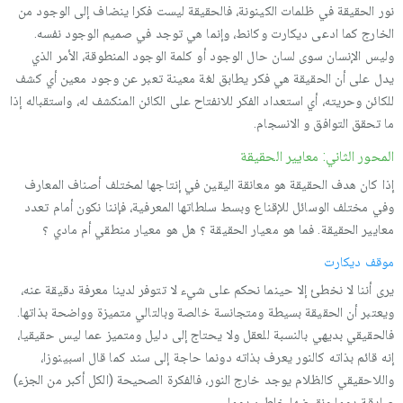
نور الحقیقة في ظلمات الكینونة، فالحقیقة لیست فكرا ینضاف إلى الوجود من
الخارج كما ادعى دیكارت وكانط، وإنما هي توجد في صمیم الوجود نفسه.
ولیس الإنسان سوى لسان حال الوجود أو كلمة الوجود المنطوقة، الأمر الذي
یدل على أن الحقیقة هي فكر یطابق لغة معینة تعبر عن وجود معین أي كشف
للكائن وحریته، أي استعداد الفكر للانفتاح على الكائن المنكشف له، واستقباله إذا
ما تحقق التوافق و الانسجام.
المحور الثاني: معايير الحقيقة
إذا كان هدف الحقیقة هو معانقة الیقین في إنتاجها لمختلف أصناف المعارف
وفي مختلف الوسائل للإقناع وبسط سلطاتها المعرفیة، فإننا نكون أمام تعدد
معاییر الحقیقة. فما هو معیار الحقیقة ؟ هل هو معیار منطقي أم مادي ؟
موقف دیكارت
یرى أننا لا نخطئ إلا حینما نحكم على شيء لا تتوفر لدینا معرفة دقیقة عنه،
ویعتبر أن الحقیقة بسیطة ومتجانسة خالصة وبالتالي متمیزة وواضحة بذاتها.
فالحقیقي بدیهي بالنسبة للعقل ولا یحتاج إلى دلیل ومتمیز عما لیس حقیقیا،
إنه قائم بذاته كالنور یعرف بذاته دونما حاجة إلى سند كما قال اسبینوزا،
واللاحقیقي كالظلام یوجد خارج النور، فالفكرة الصحیحة (الكل أكبر من الجزء)
صادقة دوما ونقیضها خاطئ دوما.