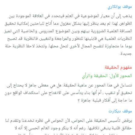
موقف بوانكاري
یذهب إلى أن معیار الموضوعیة في العلم فیتحدد في العلاقة الموجودة بین
الظواهر، لهذا لم یعد ینظر إلیها بشكل معزول مما أتاح للباحثین إمكانیة تحقیق
المسافة العلمیة الضروریة بینهم وبین الموضوع المدروس. والخاصیة التي تمیز
النظریات العلمیة هي قابلیتها للتطور والمراجعة والتغییر، فالنظریة قد تصبح
یوما ما متجاوزة لتفسح المجال لأخرى لتحل محلها. وتتخذ لاحقا النظریة حلة
جدیدة.
مفهوم الحقیقة
المحور الأول: الحقیقة والرأي
نتساءل في هذا المحور عن ماهیة الحقیقة. هل هي معطى جاهز لا یحتاج إلى
تحقیق أو تنقیب ، أم أنها بناء یتأسس على الانفتاح على استكشاف الواقع دون
ما حاجة إلى أفكار قبلیة جاهزة ؟
موقف دیكارت
یرفض تأسیس الحقیقة على الحواس، لأن الحواس في نظره تخدعنا وتقدم لنا
حقائق ظنیة ینبغي تلافیها. رغم أنه لا ینكر وجود العالم الحسي إلا أنه لا