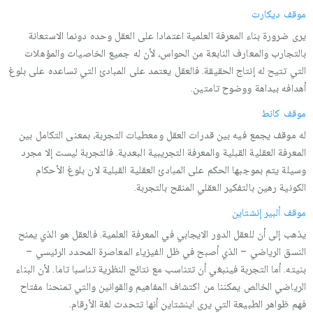
موقف دیكارت
يرى ضرورة بناء المعرفة العلمیة اعتمادا على العقل وحده دونما الاستعانة
بالتجارب والمعارف النابعة من الحواس، لأن له جمیع الخاصیات والمؤهلات
التي تتیح له إنتاج الحقیقة. فالعقل یعتمد على المبادئ التي تساعده على بلوغ
أهدافه ببداهة ووضوح تامتین.
موقف كانط
له موقف یجمع فیه بین قدرات العقل ومعطیات التجربة، بمعنى التكامل بین
المعرفة العقلیة القبلیة والمعرفة التجریبیة البعدیة. فالتجربة لیست إلا مجرد
وسیلة یتم بموجبها الحكم على المبادئ العقلیة القبلیة لان بلوغ الأحكام
الكونیة رهین بالتفكیر العقلي المنقح بالتجربة.
موقف ألبیر إنشتاین
یذهب إلى أن للعقل الدور الایجابي في المعرفة العلمیة. فالعقل هو الذي یمنح
النسق الریاضي – الذي أصبح في ظل الفیزیاء المعاصرة المحدد الرئیسي –
بنیته. أما التجربة فینبغي أن تتناسب مع نتائج النظریة تناسبا تاما. لأن البناء
الریاضي الخالص یمكننا من اكتشاف المفاهیم والقوانین والتي تمنحنا مفتاح
فهم ظواهر الطبیعة التي یرى اینشتاین أنها تتحدث لغة الأرقام.