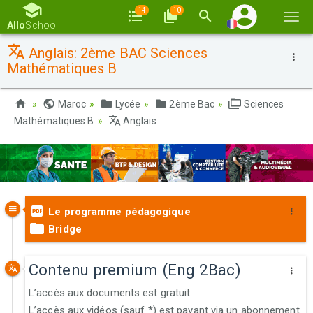
14
10
Basc
Allo
School
la
Anglais: 2ème BAC Sciences
navi
Mathématiques B
Maroc
Lycée
2ème Bac
Sciences
Mathématiques B
Anglais
Le programme pédagogique
Bridge
Contenu premium (Eng 2Bac)
L’accès aux documents est gratuit.
L’accès aux vidéos (sauf *) est payant via un abonnement