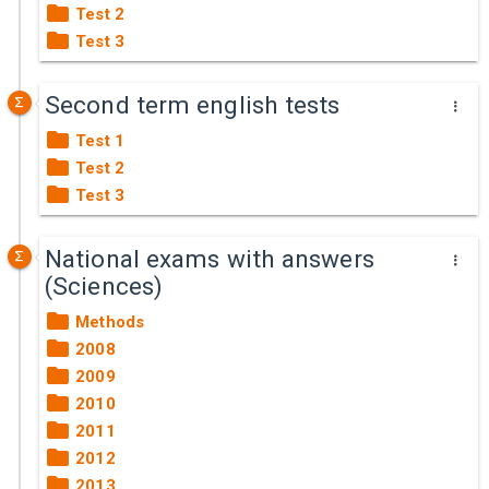
Test 2
Test 3
Second term english tests
Test 1
Test 2
Test 3
National exams with answers
(Sciences)
Methods
2008
2009
2010
2011
2012
2013