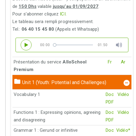
de
150 Dhs
valable
jusqu’au 01/09/2027
.
Pour s’abonner cliquez
ICI
.
Le tableau sera rempli progressivement.
Tel.:
06 40 15 45 80
(Appels et Whatsapp)
00:00
01:50
Présentation du service
AlloSchool
Fr
Ar
Premium
Unit 1 (Youth: Potential and Challenges)
Vocabulary 1
Doc
Vidéo
PDF
Functions 1 : Expressing opinions, agreeing
Doc
Vidéo
and disagreeing
PDF
Grammar 1 : Gerund or infinitive
Doc
Vidéo*