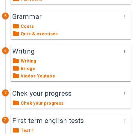
Grammar
5
Cours
Quiz & exercises
Writing
6
Writing
Bridge
Vidéos Youtube
Chek your progress
7
Chek your progress
First term english tests
Test 1