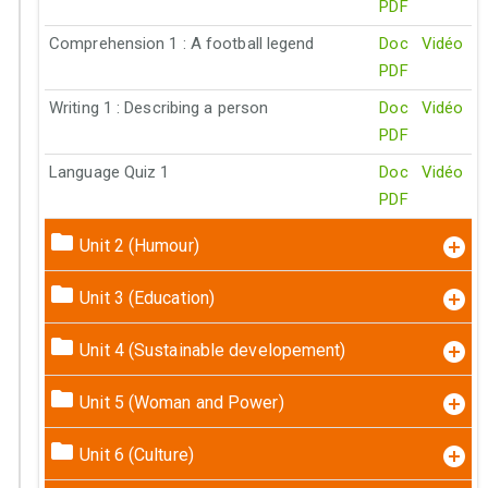
PDF
Comprehension 1 : A football legend
Doc
Vidéo
PDF
Writing 1 : Describing a person
Doc
Vidéo
PDF
Language Quiz 1
Doc
Vidéo
PDF
Unit 2 (Humour)
Unit 3 (Education)
Unit 4 (Sustainable developement)
Unit 5 (Woman and Power)
Unit 6 (Culture)