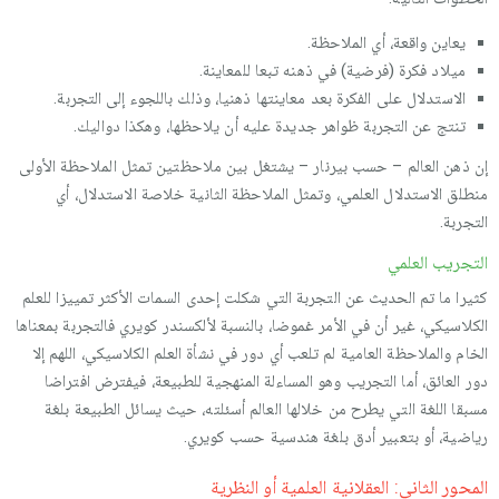
يعاين واقعة، أي الملاحظة.
ميلاد فكرة (فرضية) في ذهنه تبعا للمعاينة.
الاستدلال على الفكرة بعد معاينتها ذهنيا، وذلك باللجوء إلى التجربة.
تنتج عن التجربة ظواهر جديدة عليه أن يلاحظها، وهكذا دواليك.
إن ذهن العالم – حسب بيرنار – يشتغل بين ملاحظتين تمثل الملاحظة الأولى
منطلق الاستدلال العلمي، وتمثل الملاحظة الثانية خلاصة الاستدلال، أي
التجربة.
التجريب العلمي
كثيرا ما تم الحديث عن التجربة التي شكلت إحدى السمات الأكثر تمييزا للعلم
الكلاسيكي، غير أن في الأمر غموضا، بالنسبة لألكسندر كويري فالتجربة بمعناها
الخام والملاحظة العامية لم تلعب أي دور في نشأة العلم الكلاسيكي، اللهم إلا
دور العائق، أما التجريب وهو المساءلة المنهجية للطبيعة، فيفترض افتراضا
مسبقا اللغة التي يطرح من خلالها العالم أسئلته، حيث يسائل الطبيعة بلغة
رياضية، أو بتعبير أدق بلغة هندسية حسب كويري.
المحور الثاني: العقلانية العلمية أو النظرية