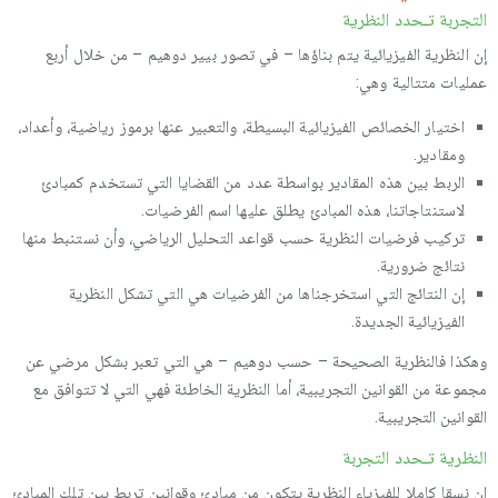
التجربة تـحدد النظرية
إن النظرية الفيزيائية يتم بناؤها – في تصور بيير دوهيم – من خلال أربع
عمليات متتالية وهي:
اختيار الخصائص الفيزيائية البسيطة، والتعبير عنها برموز رياضية، وأعداد،
ومقادير.
الربط بين هذه المقادير بواسطة عدد من القضايا التي تستخدم كمبادئ
لاستنتاجاتنا، هذه المبادئ يطلق عليها اسم الفرضيات.
تركيب فرضيات النظرية حسب قواعد التحليل الرياضي، وأن نستنبط منها
نتائج ضرورية.
إن النتائج التي استخرجناها من الفرضيات هي التي تشكل النظرية
الفيزيائية الجديدة.
وهكذا فالنظرية الصحيحة – حسب دوهيم – هي التي تعبر بشكل مرضي عن
مجموعة من القوانين التجريبية، أما النظرية الخاطئة فهي التي لا تتوافق مع
القوانين التجريبية.
النظرية تـحدد التجربة
إن نسقا كاملا للفيزياء النظرية يتكون من مبادئ وقوانين تربط بين تلك المبادئ