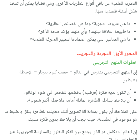
النظرية العلمية عن باقي أنواع النظريات الأخرى، وهي قضايا يمكن أن تتخذ
شكل أسئلة فلسفية منها:
ما هي شروط التجربة؟ وما هي خصائص النظرية؟
ما طبيعة العلاقة بينهما؟ وأي منهما يؤكد صحة الآخر؟
ما هي المعايير التي يمكن اعتمادها لتمييز المعرفة العلمية؟
المحور الأول: التجربة والتجريب
خطوات المنهج التجريبي
إن المنهج التجريبي يفترض في العالم – حسب كلود بيرنار – الإحاطة
بشرطين:
أن تكون لديه فكرة (فرضية) يخضعها للفحص في ضوء الوقائع.
أن يلاحظ بساطة الظاهرة الماثلة أمامه ملاحظة أكثر شمولية.
على الملاحظ أن يكون بمثابة آلة تصوير أثناء معاينته للظاهرة ينقل بالضبط ما
هو موجود في الطبيعة، حيث يجب أن يلاحظ بدون فكرة مسبقة.
إن العالم المتكامل هو الذي يجمع بين الفكر النظري والممارسة التجريبية عبر
الخطوات التالية: