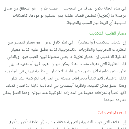
في هذه الحالة يكون الهدف من التجريب – حسب طوم – هو التحقق من صدق
فرضية ما (نظرية) تتضمن قضايا عقلية يتم التسليم بوجودها، كالعلاقات
السببية، أي الربط بين السبب والنتيجة.
معيار القابلية للتكذيب
إن القابلية للتكذيب (أوالتفنيد) – في نظر كارل بوبر – هو معيار التمييز بين
النظريات التجريبية والنظريات اللاتـجريبية، لذلك يطلق عليه كذلك معيار
القابلية للاختبار، إن اختبار نظرية ما يعني محاولة تبين العيب فيها، وبالتالي
فإن النظرية التي نعرف مقدما أنه لا يمكن تبيان العيب فيها أو تفنيدها، لهي
نظرية غير علمية لأنها نظرية غير قابلة للاختبار، إن نظرية نيوتن في الجاذبية
قابلة الاختبار، لأنها تتنبأ بانحرافات معينة عن المدارات الكوكبية عند كبلر،
وهذا التنبؤ يمكن تفنيده، ونظرية آينشتاين في الجاذبية قابلة للاختبار كذلك،
لأنها تتنبأ بانحرافات معينة عن المدارات الكوكبية عند نيوتن، وهذا التنبؤ يمكن
تفنيده مجددا.
استنتاجات عامة
إن العلاقة التي تربط النظرية بالتجربة علاقة جدلية (أي علاقة تأثير وتأثر)،