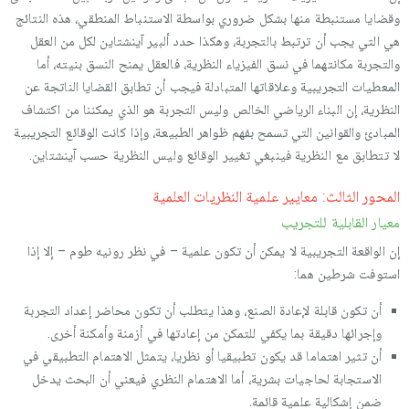
وقضايا مستنبطة منها بشكل ضروري بواسطة الاستنباط المنطقي، هذه النتائج
هي التي يجب أن ترتبط بالتجربة، وهكذا حدد ألبير آينشتاين لكل من العقل
والتجربة مكانتهما في نسق الفيزياء النظرية، فالعقل يمنح النسق بنيته، أما
المعطيات التجريبية وعلاقاتها المتبادلة فيجب أن تطابق القضايا الناتجة عن
النظرية، إن البناء الرياضي الخالص وليس التجربة هو الذي يمكننا من اكتشاف
المبادئ والقوانين التي تسمح بفهم ظواهر الطبيعة، وإذا كانت الوقائع التجريبية
لا تتطابق مع النظرية فينبغي تغيير الوقائع وليس النظرية حسب آينشتاين.
المحور الثالث: معايير علمية النظريات العلمية
معيار القابلية للتجريب
إن الواقعة التجريبية لا يمكن أن تكون علمية – في نظر رونيه طوم – إلا إذا
استوفت شرطين هما:
أن تكون قابلة لإعادة الصنع، وهذا يتطلب أن تكون محاضر إعداد التجربة
وإجرائها دقيقة بما يكفي للتمكن من إعادتها في أزمنة وأمكنة أخرى.
أن تثير اهتماما قد يكون تطبيقيا أو نظريا، يتمثل الاهتمام التطبيقي في
الاستجابة لحاجيات بشرية، أما الاهتمام النظري فيعني أن البحث يدخل
ضمن إشكالية علمية قائمة.