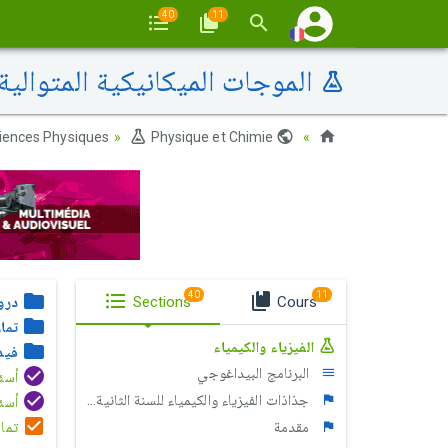
40
11
الموجات الميكانيكية المتوالية
iences Physiques
Physique et Chimie
Maroc
40
11
Cours
Sections
درو
تمار
الفيزياء والكيمياء
فيدي
البرنامج البيداغوجي
أسئلة ال
جذاذات الفيزياء والكيمياء للسنة الثانية بكالوريا
أسئلة ا
مقدمة
تمار