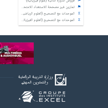
فروض الدورة الثانية (علوم فيزيائية)
تمارين غير مصححة للاستعداد للامتحان الوطني
الموحدات مع التصحيح (العلوم الرياضية)
الموحدات مع التصحيح (العلوم الفيزيائية)