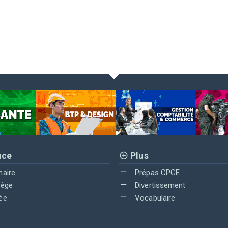
nce
Plus
maire
Prépas CPGE
lège
Divertissement
ée
Vocabulaire