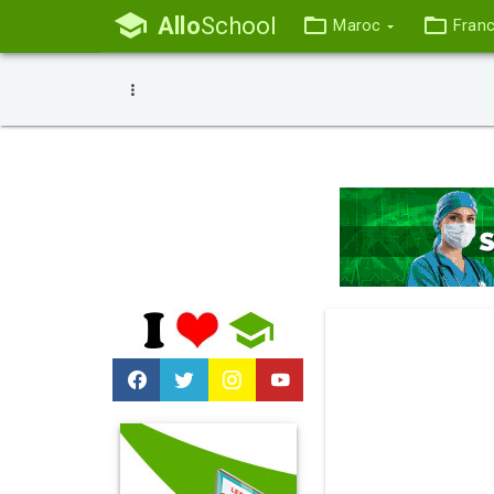
Allo
School
Maroc
Fran