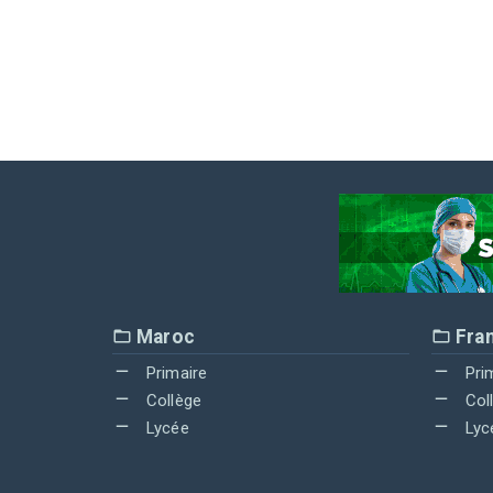
Maroc
Fra
Primaire
Pri
Collège
Col
Lycée
Lyc