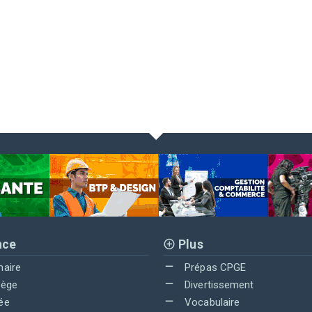
nce
Plus
maire
Prépas CPGE
lège
Divertissement
ée
Vocabulaire