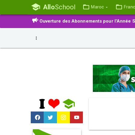
Allo
School
Maroc
Fran
Ouverture des Abonnements pour l'Année S