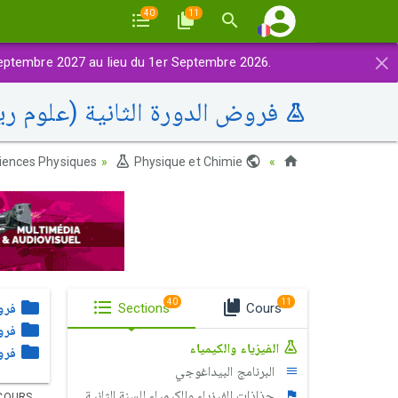
40
11
×
eptembre 2027 au lieu du 1er Septembre 2026.
فروض الدورة الثانية (علوم ري
iences Physiques
Physique et Chimie
Maroc
40
11
Cours
Sections
فرو
فرو
الفيزياء والكيمياء
فرو
البرنامج البيداغوجي
جذاذات الفيزياء والكيمياء للسنة الثانية بكالوريا
COURS