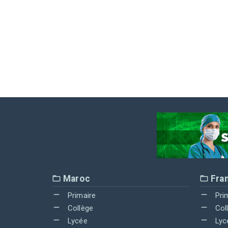
Maroc
Fra
Primaire
Pri
Collège
Col
Lycée
Lyc