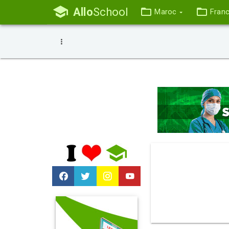
Allo
School
Maroc
Fran