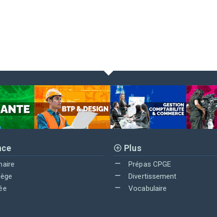
nce
Plus
maire
Prépas CPGE
lège
Divertissement
ée
Vocabulaire