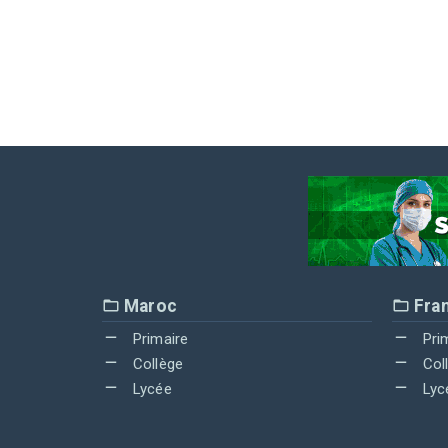
Maroc
Fra
Primaire
Pri
Collège
Col
Lycée
Lyc