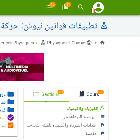
40
11
تطبيقات قوانين نيوتن: حرك
iences Physiques
Physique et Chimie
Maroc
40
11
Cours
Sections
درو
تما
الفيزياء والكيمياء
فيد
البرنامج البيداغوجي
أسئلة الإخ
جذاذات الفيزياء والكيمياء للسنة الثانية بكالوريا
تمار
مقدمة