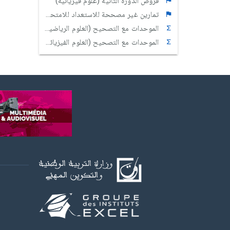
فروض الدورة الثانية (علوم فيزيائية)
تمارين غير مصححة للاستعداد للامتحان الوطني
الموحدات مع التصحيح (العلوم الرياضية)
الموحدات مع التصحيح (العلوم الفيزيائية)