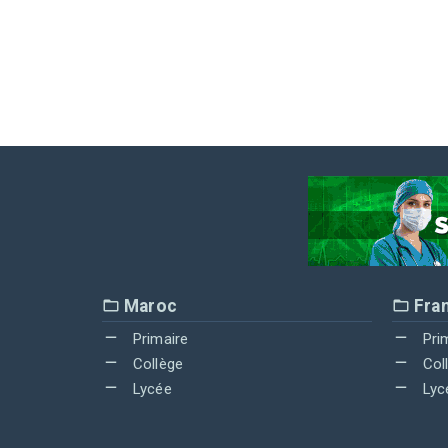
Maroc
Fra
Primaire
Pri
Collège
Col
Lycée
Lyc