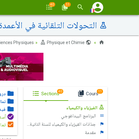
40
11
التحولات التلقائية في الأعمد
iences Physiques
Physique et Chimie
Maroc
40
11
Cours
Sections
درو
تما
الفيزياء والكيمياء
فيد
البرنامج البيداغوجي
أسئلة الإخت
جذاذات الفيزياء والكيمياء للسنة الثانية بكالوريا
تمار
مقدمة