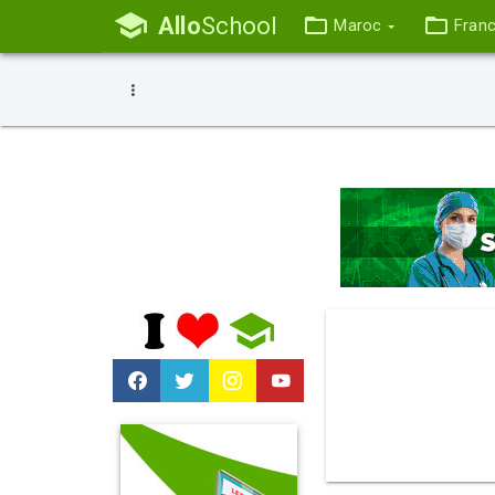
Allo
School
Maroc
Fran