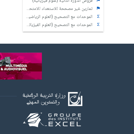
فروض الدورة الثانية (علوم فيزيائية)
تمارين غير مصححة للاستعداد للامتحان الوطني
الموحدات مع التصحيح (العلوم الرياضية)
الموحدات مع التصحيح (العلوم الفيزيائية)