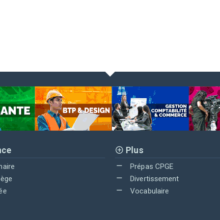
nce
Plus
maire
Prépas CPGE
lège
Divertissement
ée
Vocabulaire