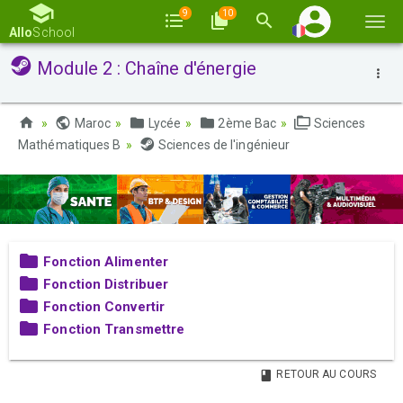
9
10
Basc
Allo
School
la
Module 2 : Chaîne d'énergie
navi
Maroc
Lycée
2ème Bac
Sciences
Mathématiques B
Sciences de l'ingénieur
Fonction Alimenter
Fonction Distribuer
Fonction Convertir
Fonction Transmettre
RETOUR AU COURS