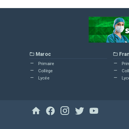
Maroc
Fra
Primaire
Pri
Collège
Col
Lycée
Lyc