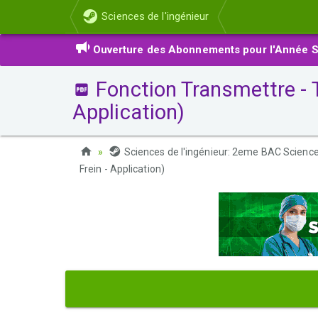
Sciences de l'ingénieur
Ouverture des Abonnements pour l'Année S
Fonction Transmettre - 
Application)
Sciences de l'ingénieur: 2eme BAC Scien
Frein - Application)