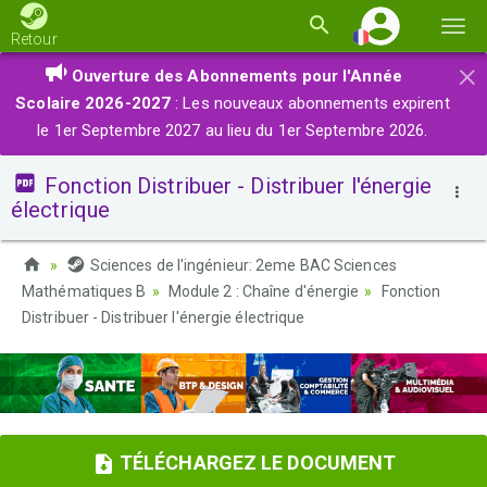
Basc
Retour
la
×
Ouverture des Abonnements pour l'Année
navi
Scolaire 2026-2027
: Les nouveaux abonnements expirent
le 1er Septembre 2027 au lieu du 1er Septembre 2026.
Fonction Distribuer - Distribuer l'énergie
électrique
Sciences de l'ingénieur: 2eme BAC Sciences
Mathématiques B
Module 2 : Chaîne d'énergie
Fonction
Distribuer - Distribuer l'énergie électrique
TÉLÉCHARGEZ LE DOCUMENT