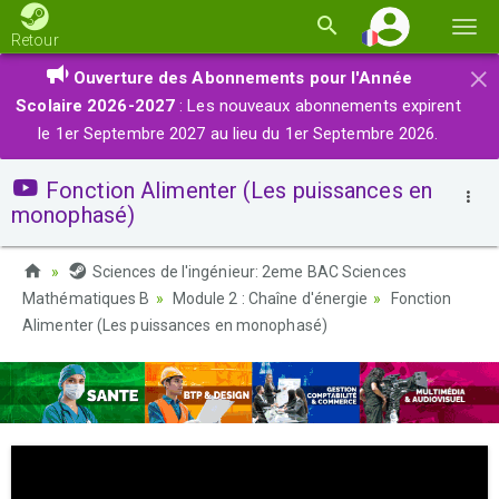
Basc
Retour
la
×
Ouverture des Abonnements pour l'Année
navi
Scolaire 2026-2027
: Les nouveaux abonnements expirent
le 1er Septembre 2027 au lieu du 1er Septembre 2026.
Fonction Alimenter (Les puissances en
monophasé)
Sciences de l'ingénieur: 2eme BAC Sciences
Mathématiques B
Module 2 : Chaîne d'énergie
Fonction
Alimenter (Les puissances en monophasé)