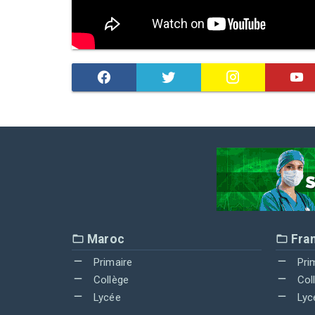
Maroc
Fra
Primaire
Pri
Collège
Col
Lycée
Lyc