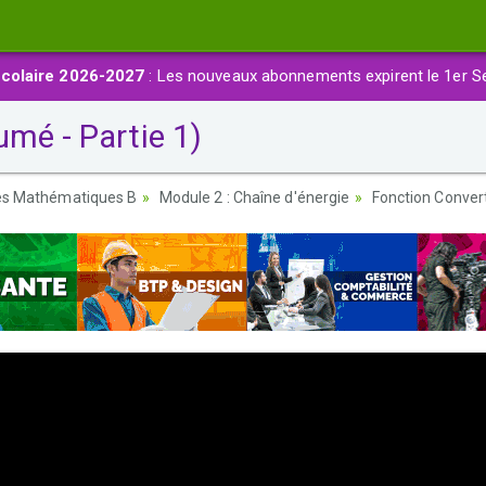
colaire 2026-2027
: Les nouveaux abonnements expirent le 1er S
mé - Partie 1)
ces Mathématiques B
Module 2 : Chaîne d'énergie
Fonction Convert