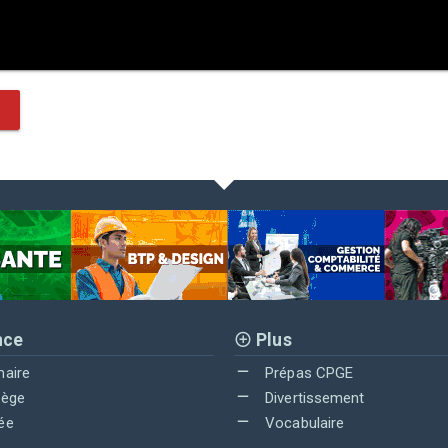
nce
Plus
maire
Prépas CPGE
lège
Divertissement
ée
Vocabulaire