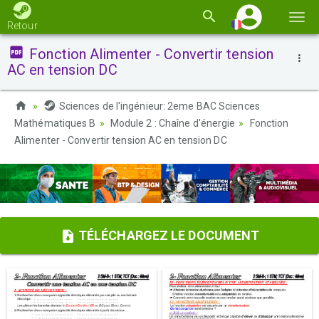
Basc
Retour
la
Fonction Alimenter - Convertir tension
navi
AC en tension DC
Sciences de l'ingénieur: 2eme BAC Sciences
Mathématiques B
Module 2 : Chaîne d'énergie
Fonction
Alimenter - Convertir tension AC en tension DC
TÉLÉCHARGEZ LE DOCUMENT