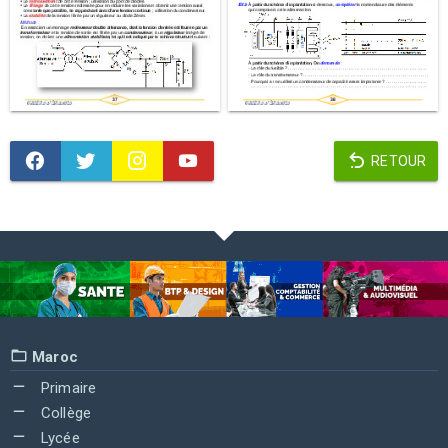
RETOUR
Maroc
Primaire
Collège
Lycée