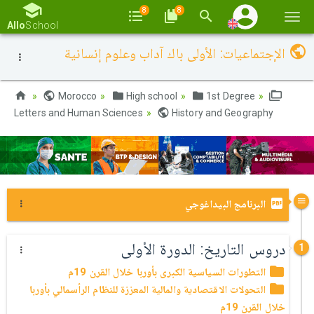
8
8
Togg
Allo
School
navi
الإجتماعيات: الأولى باك آداب وعلوم إنسانية
Morocco
High school
1st Degree
Letters and Human Sciences
History and Geography
البرنامج البيداغوجي
دروس التاريخ: الدورة الأولى
1
التطورات السياسية الكبرى بأوربا خلال القرن 19م
التحولات الاقتصادية والمالية المعززة للنظام الرأسمالي بأوربا
خلال القرن 19م