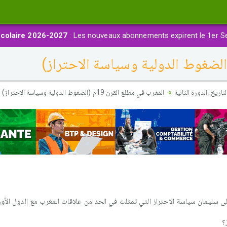
colaire 2026-2027
: Les nouveaux abonnements expirent le 1er S
اريخ: الدورة الثانية
المغرب في مطلع القرن 19م (الضغوط الدولية وسياسة الاحتراز)
؟