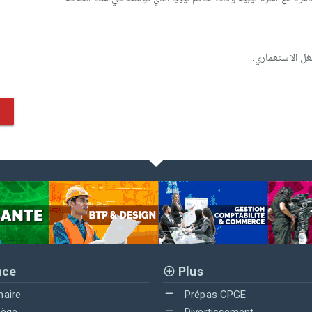
غل الاستعماري.
nce
Plus
maire
Prépas CPGE