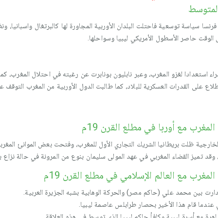
المتوسط
لقرن 18م ومطلع القرن 19م اتبعت فرنسا سياسة توسعية فاحتلت البلدان الأوربية المجاورة لها كالبرتغ
لوقت حاصر الأسطول الأمريكي ليبيا وسواحلها.
 استعدادا لغزو المغرب، وعبر نابليون بونابرت عن رغبته في احتلال المغرب، كم
ع على القدرات العسكرية للبلاد، كما طالبت الدول الأوربية من المغرب التوقف عن
مغرب مع أوربا في مطلع القرن 19م
خارجية ظلت بريطانيا الشريك التجاري الأول للمغرب، وفتحت بعض الموانئ المغربي
 وقد تميز القضاء المغربي في عهد المولى سليمان بنوع من المرونة في حالة نزاع 
مغرب مع العالم الإسلامي في مطلع القرن 19م
رت بين محمد علي (حاكم مصر) والحركة الوهابية بشبه الجزيرة العربية.
 عندما قام هذا الأخير بحصار طرابلس عاصمة ليبيا.
هرة مع أسرة ليبية وكافأ حاكم ليبيا الذي توسط في هذه العلاقة.