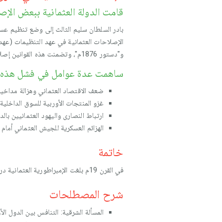
قامت الدولة العثمانية ببعض الإصلا
بادر السلطان سليم الثالث إلى وضع تنظيم عسك
الإصلاحات العثمانية في عهد التنظيمات (عهد 
و"دستور 1876م"، وتضمنت هذه القوانين إصلاحات سياسية وإدارية وعسكرية ومدنية واقتصادية ومالية وقضائية ودينية.
ساهمت عدة عوامل في فشل هذه 
ضعف الاقتصاد العثماني وهزالة مداخيل 
غزو المنتجات الأوربية للسوق الداخلية ا
ارتباط النصارى واليهود العثمانيين بالدو
الهزائم العسكرية للجيش العثماني أمام ا
خاتمة
في القرن 19م بلغت الإمبراطورية العثمانية درجة كبرى من الانحطاط، في المقابل عرفت مصر التابعة لها اسميا عدة إصلاحات على عهد محمد علي.
شرح المصطلحات
المسألة الشرقية: التنافس بين الدول ال