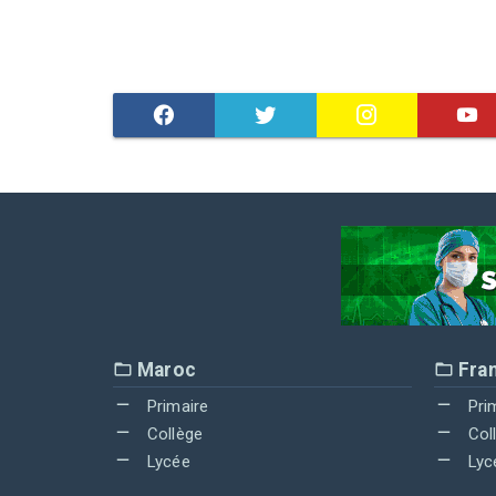
Maroc
Fra
Primaire
Pri
Collège
Col
Lycée
Lyc