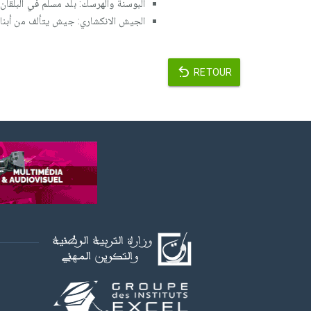
البوسنة والهرسك: بلد مسلم في البلقان.
الجيش الانكشاري: جيش يتألف من أبناء 
RETOUR