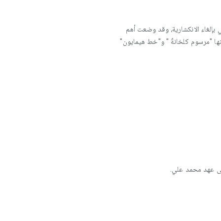
 بإلغاء الانكشارية، وقد وضعت أهم
نها "مرسوم كلخانةّ " و"خط هيمايون"