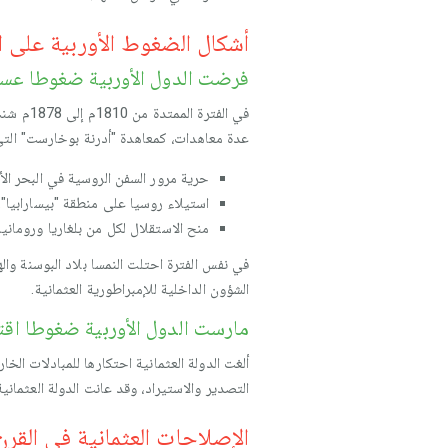
أشكال الضغوط الأوربية على الإم
فرضت الدول الأوربية ضغوطا عسكر
في الفت
عدة معاهدات، كمعاهدة "أدرنة بوخارست" التي م
حرية مرور السفن الروسية في البحر الأ
استيلاء روسيا على منطقة "بيسارابيا".
منح الاستقلال لكل من بلغاريا ورومانيا
في نفس الفترة احتلت النمسا بلاد البوسنة وا
الشؤون الداخلية للإمبراطورية العثمانية.
مارست الدول الأوربية ضغوطا اقتص
ألغت الدولة العثمانية احتكارها للمبادلات ال
التصدير والاستيراد، وقد عانت الدولة العثمان
الإصلاحات العثمانية في القرن 19م وعوامل فشل