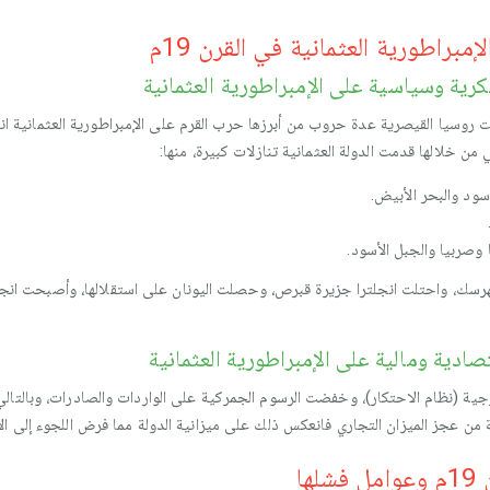
براطورية العثمانية في القرن 19م
ية وسياسية على الإمبراطورية العثمانية
رة الممتدة من 1810م إلى 1878م شنت روسيا القيصرية عدة حروب من أبرزها حرب القرم على الإمبراطورية 
ن خلالها قدمت الدولة العثمانية تنازلات كبيرة، منها:
سود والبحر الأبيض.
 وصربيا والجبل الأسود.
لهرسك، واحتلت انجلترا جزيرة قبرص، وحصلت اليونان على استقلالها، وأصبحت انجلت
ادية ومالية على الإمبراطورية العثمانية
خارجية (نظام الاحتكار)، وخفضت الرسوم الجمركية على الواردات والصادرات، وبالتا
ية من عجز الميزان التجاري فانعكس ذلك على ميزانية الدولة مما فرض اللجوء إلى ال
ها