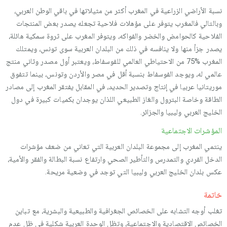
نسبة الأراضي الزراعية في المغرب أكثر من مثيلاتها في باقي الوطن العربي،
وبالتالي فالمغرب يتوفر على مؤهلات فلاحية تجعله يصدر بعض المنتجات
الفلاحية كالحوامض والخضر والفواكه، ويتوفر المغرب على ثروة سمكية هائلة،
يصدر جزأ منها ولا ينافسه في ذلك من البلدان العربية سوى تونس، ويمتلك
المغرب %75 من الاحتياطي العالمي للفوسفاط، ويعتبر أول مصدر وثاني منتج
عالمي له، ويوجد الفوسفاط بنسبة أقل في مصر والأردن وتونس، بينما تتفوق
موريتانيا عربيا في إنتاج وتصدير الحديد، في المقابل يفتقر المغرب إلى مصادر
الطاقة وخاصة البترول والغاز الطبيعي اللذان يوجدان بكميات كبيرة في دول
الخليج العربي وليبيا والجزائر.
المؤشرات الاجتماعية
ينتمي المغرب إلى مجموعة البلدان العربية التي تعاني من ضعف مؤشرات
الدخل الفردي والتمدرس والتأطير الصحي وارتفاع نسبة البطالة والفقر والأمية،
عكس بلدان الخليج العربي وليبيا التي توجد في وضعية مريحة.
خاتمة
تغلب أوجه التشابه على الخصائص الجغرافية والطبيعية والبشرية، مع تباين
الخصائص الاقتصادية والاجتماعية، وتظل الوحدة العربية شكلية في ظل عدم