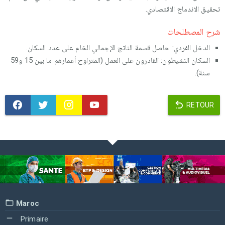
تحقيق الاندماج الاقتصادي.
شرح المصطلحات
الدخل الفردي: حاصل قسمة الناتج الإجمالي الخام على عدد السكان.
السكان النشيطون: القادرون على العمل (المتراوح أعمارهم ما بين 15 و59
سنة).
RETOUR
Maroc
Primaire