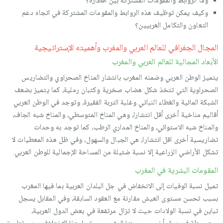
وما الروابط والمقومات المشتركة بين أقطاره؟
وكيف يمكن توظيف هذه الروابط والمقومات المشتركة في اتجاه دعم
التعاون والتكامل العربيين؟
المجال الجغرافي للعالم العربي والمغرب وأهميته الإستراتيجية
الأبعاد المجالية للعالم العربي والمغرب
يتميز الوطن العربي وضمنه المغرب بانتشار المناخ الصحراوي والتضاريس
الصحراوية التي تتخذ شكل هضاب صخرية وكثبان رملية، كما يتميز بضعف
الشبكة المائية والغطاء النباتي وغلبة التربة الفقيرة، وتوجد في الوطن العربي
أقاليم مناخية أخرى أقل انتشارا، وهي المناخ المتوسطي، والمناخ شبه الجاف،
والمناخ شبه الاستوائي، والمناخ المداري الرطب، كما توجد به وحدات
تضاريسية أخرى اقل انتشارا، هي الجبال والسهول، وفي ظل هذه المعطيات لا
تشكل الأراضي الزراعية إلا نسبة ضئيلة من المساحة الإجمالية للوطن العربي.
المقومات البشرية في المغرب
تميل نسبة الوفيات إلى الانخفاض في جل البلدان العربية بما فيها المغرب
بسبب تحسن مستوى العيش مقارنة مع العقود السابقة، وفي المقابل يسجل
تباين في نسبة الولادات حيث لا تزال مرتفعة في بعض الدول العربية،