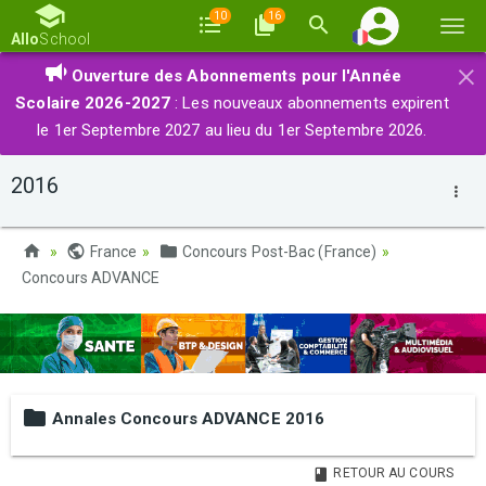
10
16
Basc
Allo
School
la
×
Ouverture des Abonnements pour l'Année
navi
Scolaire 2026-2027
: Les nouveaux abonnements expirent
le 1er Septembre 2027 au lieu du 1er Septembre 2026.
2016
France
Concours Post-Bac (France)
Concours ADVANCE
Annales Concours ADVANCE 2016
RETOUR AU COURS